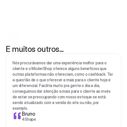
Sempre foi o meu sonho ter uma loja virtual. Com a 
ModerShop, isso está sendo possível!
Andreia Zanini
Az Clothes
E muitos outros...
Nós procurávamos dar uma experiência melhor para o 
cliente e o ModerShop oferece alguns benefícios que 
outras plataformas não ofereciam, como o cashback. Ter 
a questão de o que oferecer a mais para o cliente hoje é 
um diferencial. Facilita muito pra gente o dia a dia, 
conseguimos dar atenção a mais para o cliente ao invés 
de estar se preocupando com nosso estoque se está 
sendo atualizado com a venda do site ou não, por 
exemplo.
Bruno
4Shape