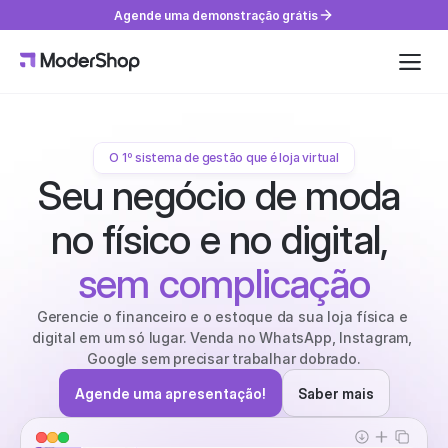
Agende uma demonstração grátis
Início
Quem somos
Gestão financeira
O 1º sistema de gestão que é loja virtual
Gestão de venda e PDV
Seu negócio de moda 
Gestão de estoque
Controle fiscal
no físico e no digital, 
Venda online
Planos e preços
sem complicação
Blog
Contratar
Acessar conta
Gerencie o financeiro e o estoque da sua loja física e 
digital em um só lugar. Venda no WhatsApp, Instagram, 
Google sem precisar trabalhar dobrado.
Agende uma apresentação!
Saber mais